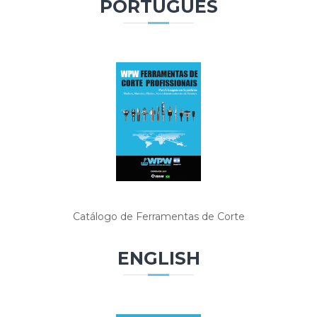
PORTUGUÊS
a
e
l
e
n
s
e
Catálogo de Ferramentas de Corte
ENGLISH